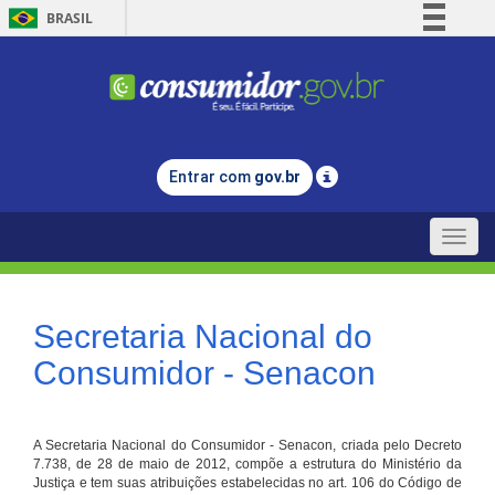
BRASIL
Simplifique!
Comunica BR
Participe
Acesso à informação
Entrar com
gov.br
Legislação
Canais
Toggle
naviga
Secretaria Nacional do
Consumidor - Senacon
A Secretaria Nacional do Consumidor - Senacon, criada pelo Decreto
7.738, de 28 de maio de 2012, compõe a estrutura do Ministério da
Justiça e tem suas atribuições estabelecidas no art. 106 do Código de