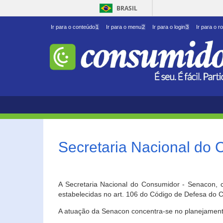
BRASIL
Ir para o conteúdo
1
Ir para o menu
2
Ir para o login
3
Ir para o r
Secretaria Nacional do
A Secretaria Nacional do Consumidor - Senacon, c
estabelecidas no art. 106 do Código de Defesa do C
A atuação da Senacon concentra-se no planejament