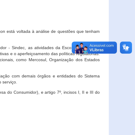
con está voltada à análise de questões que tenham
or - Sindec, as atividades da Escola Nacional de
vas e o aperfeiçoamento das políticas regulatórias.
acionais, como Mercosul, Organização dos Estados
ulação com demais órgãos e entidades do Sistema
 serviço.
 do Consumidor), e artigo 7º, incisos I, II e III do