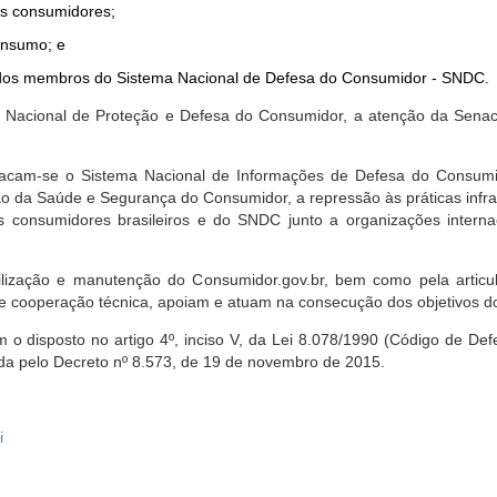
dos consumidores;
onsumo; e
ta dos membros do Sistema Nacional de Defesa do Consumidor - SNDC.
ica Nacional de Proteção e Defesa do Consumidor, a atenção da Sena
stacam-se o Sistema Nacional de Informações de Defesa do Consumid
 da Saúde e Segurança do Consumidor, a repressão às práticas infrati
s consumidores brasileiros e do SNDC junto a organizações intern
bilização e manutenção do Consumidor.gov.br, bem como pela artic
 cooperação técnica, apoiam e atuam na consecução dos objetivos do
 disposto no artigo 4º, inciso V, da Lei 8.078/1990 (Código de Defesa
zada pelo Decreto nº 8.573, de 19 de novembro de 2015.
i