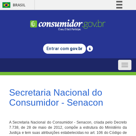
BRASIL
Simplifique!
Comunica BR
Participe
Acesso à informação
Entrar com
gov.br
Legislação
Canais
Toggle
naviga
Secretaria Nacional do
Consumidor - Senacon
A Secretaria Nacional do Consumidor - Senacon, criada pelo Decreto
7.738, de 28 de maio de 2012, compõe a estrutura do Ministério da
Justiça e tem suas atribuições estabelecidas no art. 106 do Código de