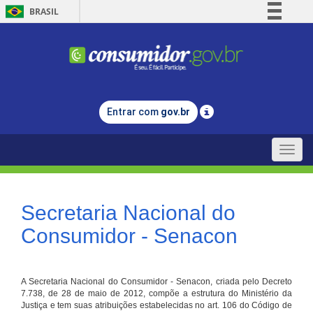
BRASIL
Simplifique!
Comunica BR
Participe
Acesso à informação
Entrar com
gov.br
Legislação
Canais
Toggle
naviga
Secretaria Nacional do
Consumidor - Senacon
A Secretaria Nacional do Consumidor - Senacon, criada pelo Decreto
7.738, de 28 de maio de 2012, compõe a estrutura do Ministério da
Justiça e tem suas atribuições estabelecidas no art. 106 do Código de