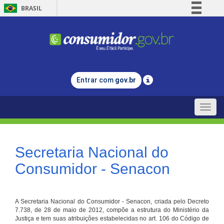
BRASIL
Simplifique!
Comunica BR
Participe
Acesso à informação
Entrar com
gov.br
Legislação
Canais
Toggle
naviga
Secretaria Nacional do
Consumidor - Senacon
A Secretaria Nacional do Consumidor - Senacon, criada pelo Decreto
7.738, de 28 de maio de 2012, compõe a estrutura do Ministério da
Justiça e tem suas atribuições estabelecidas no art. 106 do Código de