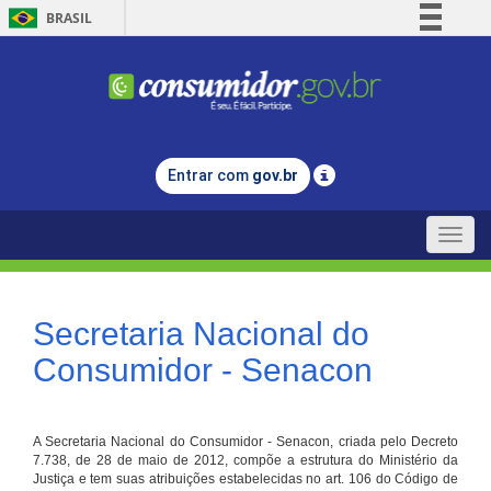
BRASIL
Simplifique!
Comunica BR
Participe
Acesso à informação
Entrar com
gov.br
Legislação
Canais
Toggle
naviga
Secretaria Nacional do
Consumidor - Senacon
A Secretaria Nacional do Consumidor - Senacon, criada pelo Decreto
7.738, de 28 de maio de 2012, compõe a estrutura do Ministério da
Justiça e tem suas atribuições estabelecidas no art. 106 do Código de