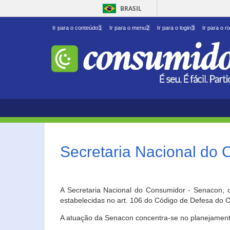
BRASIL
Ir para o conteúdo
1
Ir para o menu
2
Ir para o login
3
Ir para o r
Secretaria Nacional do
A Secretaria Nacional do Consumidor - Senacon, c
estabelecidas no art. 106 do Código de Defesa do C
A atuação da Senacon concentra-se no planejament