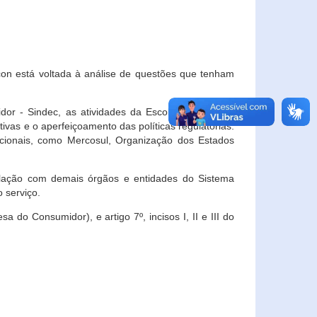
con está voltada à análise de questões que tenham
or - Sindec, as atividades da Escola Nacional de
vas e o aperfeiçoamento das políticas regulatórias.
acionais, como Mercosul, Organização dos Estados
ulação com demais órgãos e entidades do Sistema
 serviço.
 do Consumidor), e artigo 7º, incisos I, II e III do