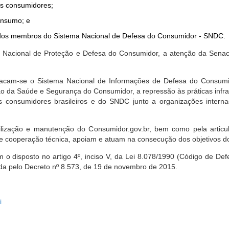
dos consumidores;
onsumo; e
ta dos membros do Sistema Nacional de Defesa do Consumidor - SNDC.
ica Nacional de Proteção e Defesa do Consumidor, a atenção da Sena
stacam-se o Sistema Nacional de Informações de Defesa do Consumid
 da Saúde e Segurança do Consumidor, a repressão às práticas infrati
s consumidores brasileiros e do SNDC junto a organizações intern
bilização e manutenção do Consumidor.gov.br, bem como pela artic
 cooperação técnica, apoiam e atuam na consecução dos objetivos do
 disposto no artigo 4º, inciso V, da Lei 8.078/1990 (Código de Defesa
zada pelo Decreto nº 8.573, de 19 de novembro de 2015.
i