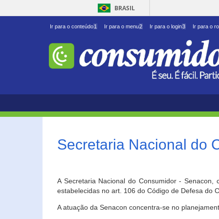
BRASIL
Ir para o conteúdo
1
Ir para o menu
2
Ir para o login
3
Ir para o r
Secretaria Nacional do
A Secretaria Nacional do Consumidor - Senacon, c
estabelecidas no art. 106 do Código de Defesa do C
A atuação da Senacon concentra-se no planejament