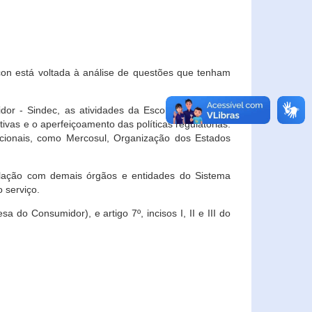
con está voltada à análise de questões que tenham
or - Sindec, as atividades da Escola Nacional de
vas e o aperfeiçoamento das políticas regulatórias.
acionais, como Mercosul, Organização dos Estados
ulação com demais órgãos e entidades do Sistema
 serviço.
 do Consumidor), e artigo 7º, incisos I, II e III do