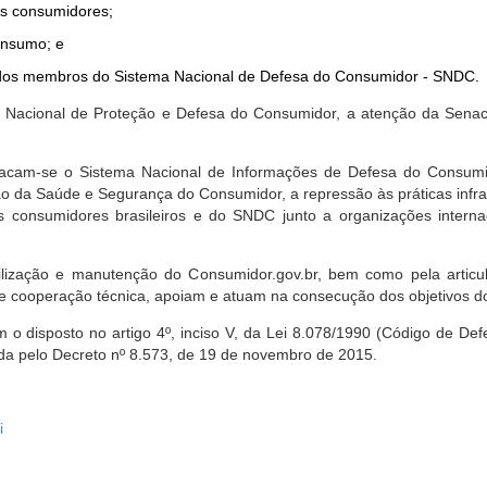
dos consumidores;
onsumo; e
ta dos membros do Sistema Nacional de Defesa do Consumidor - SNDC.
ica Nacional de Proteção e Defesa do Consumidor, a atenção da Sena
stacam-se o Sistema Nacional de Informações de Defesa do Consumid
 da Saúde e Segurança do Consumidor, a repressão às práticas infrati
s consumidores brasileiros e do SNDC junto a organizações intern
bilização e manutenção do Consumidor.gov.br, bem como pela artic
 cooperação técnica, apoiam e atuam na consecução dos objetivos do
 disposto no artigo 4º, inciso V, da Lei 8.078/1990 (Código de Defesa
zada pelo Decreto nº 8.573, de 19 de novembro de 2015.
i