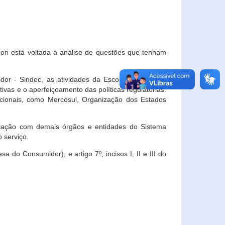
con está voltada à análise de questões que tenham
or - Sindec, as atividades da Escola Nacional de
vas e o aperfeiçoamento das políticas regulatórias.
acionais, como Mercosul, Organização dos Estados
ulação com demais órgãos e entidades do Sistema
 serviço.
 do Consumidor), e artigo 7º, incisos I, II e III do