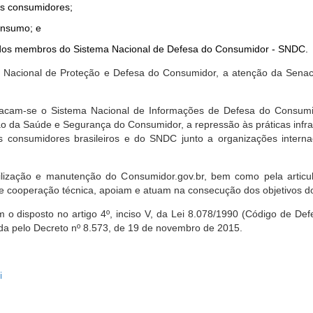
dos consumidores;
onsumo; e
ta dos membros do Sistema Nacional de Defesa do Consumidor - SNDC.
ica Nacional de Proteção e Defesa do Consumidor, a atenção da Sena
stacam-se o Sistema Nacional de Informações de Defesa do Consumid
 da Saúde e Segurança do Consumidor, a repressão às práticas infrati
s consumidores brasileiros e do SNDC junto a organizações intern
bilização e manutenção do Consumidor.gov.br, bem como pela artic
 cooperação técnica, apoiam e atuam na consecução dos objetivos do
 disposto no artigo 4º, inciso V, da Lei 8.078/1990 (Código de Defesa
zada pelo Decreto nº 8.573, de 19 de novembro de 2015.
i