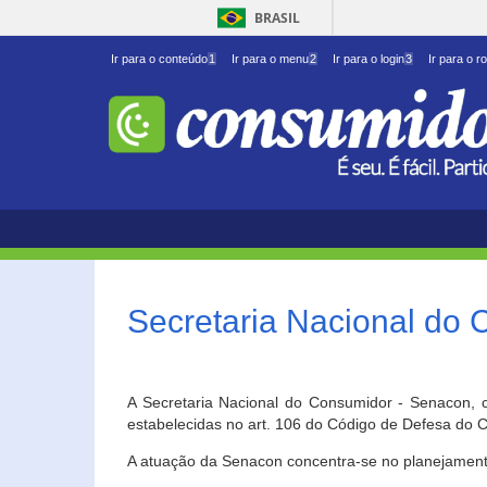
BRASIL
Ir para o conteúdo
1
Ir para o menu
2
Ir para o login
3
Ir para o r
Secretaria Nacional do
A Secretaria Nacional do Consumidor - Senacon, c
estabelecidas no art. 106 do Código de Defesa do C
A atuação da Senacon concentra-se no planejament