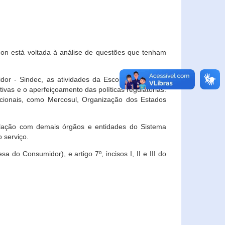
con está voltada à análise de questões que tenham
or - Sindec, as atividades da Escola Nacional de
vas e o aperfeiçoamento das políticas regulatórias.
acionais, como Mercosul, Organização dos Estados
ulação com demais órgãos e entidades do Sistema
 serviço.
 do Consumidor), e artigo 7º, incisos I, II e III do