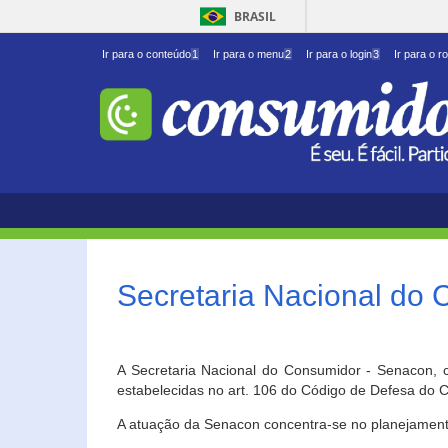
BRASIL
Ir para o conteúdo
1
Ir para o menu
2
Ir para o login
3
Ir para o r
Secretaria Nacional do
A Secretaria Nacional do Consumidor - Senacon, c
estabelecidas no art. 106 do Código de Defesa do C
A atuação da Senacon concentra-se no planejament