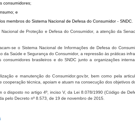
dos consumidores;
onsumo; e
ta dos membros do Sistema Nacional de Defesa do Consumidor - SNDC.
ica Nacional de Proteção e Defesa do Consumidor, a atenção da Sena
stacam-se o Sistema Nacional de Informações de Defesa do Consumid
 da Saúde e Segurança do Consumidor, a repressão às práticas infrati
s consumidores brasileiros e do SNDC junto a organizações intern
bilização e manutenção do Consumidor.gov.br, bem como pela artic
 cooperação técnica, apoiam e atuam na consecução dos objetivos do
 disposto no artigo 4º, inciso V, da Lei 8.078/1990 (Código de Defesa
zada pelo Decreto nº 8.573, de 19 de novembro de 2015.
i