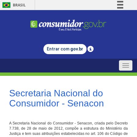
BRASIL
Simplifique!
Comunica BR
Participe
Acesso à informação
Entrar com
gov.br
Legislação
Canais
Toggle
naviga
Secretaria Nacional do
Consumidor - Senacon
A Secretaria Nacional do Consumidor - Senacon, criada pelo Decreto
7.738, de 28 de maio de 2012, compõe a estrutura do Ministério da
Justiça e tem suas atribuições estabelecidas no art. 106 do Código de