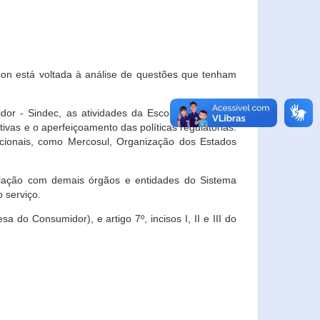
con está voltada à análise de questões que tenham
or - Sindec, as atividades da Escola Nacional de
vas e o aperfeiçoamento das políticas regulatórias.
acionais, como Mercosul, Organização dos Estados
ulação com demais órgãos e entidades do Sistema
 serviço.
 do Consumidor), e artigo 7º, incisos I, II e III do