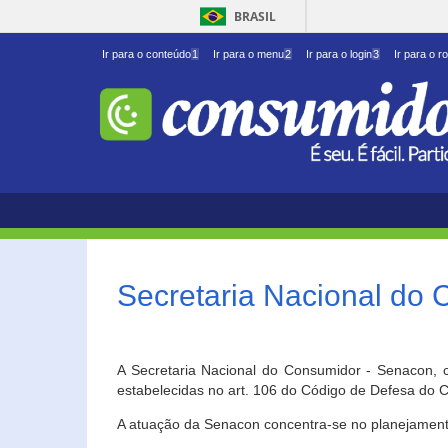
BRASIL
Ir para o conteúdo
1
Ir para o menu
2
Ir para o login
3
Ir para o r
Secretaria Nacional do
A Secretaria Nacional do Consumidor - Senacon, c
estabelecidas no art. 106 do Código de Defesa do C
A atuação da Senacon concentra-se no planejament