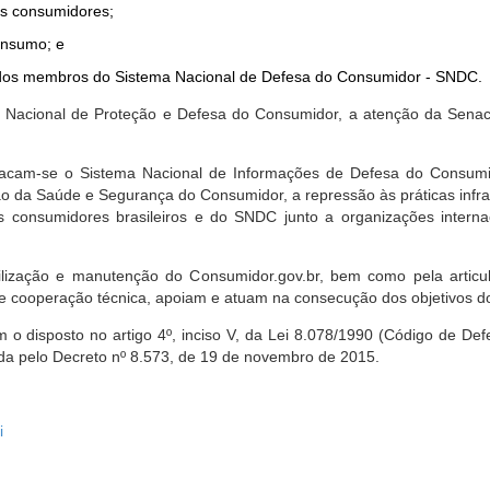
dos consumidores;
onsumo; e
ta dos membros do Sistema Nacional de Defesa do Consumidor - SNDC.
ica Nacional de Proteção e Defesa do Consumidor, a atenção da Sena
stacam-se o Sistema Nacional de Informações de Defesa do Consumid
 da Saúde e Segurança do Consumidor, a repressão às práticas infrati
s consumidores brasileiros e do SNDC junto a organizações intern
bilização e manutenção do Consumidor.gov.br, bem como pela artic
 cooperação técnica, apoiam e atuam na consecução dos objetivos do
 disposto no artigo 4º, inciso V, da Lei 8.078/1990 (Código de Defesa
zada pelo Decreto nº 8.573, de 19 de novembro de 2015.
i