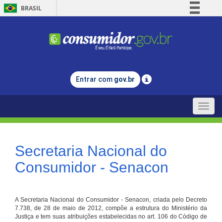
BRASIL
Simplifique!
Comunica BR
Participe
Acesso à informação
Entrar com
gov.br
Legislação
Canais
Toggle
naviga
Secretaria Nacional do
Consumidor - Senacon
A Secretaria Nacional do Consumidor - Senacon, criada pelo Decreto
7.738, de 28 de maio de 2012, compõe a estrutura do Ministério da
Justiça e tem suas atribuições estabelecidas no art. 106 do Código de