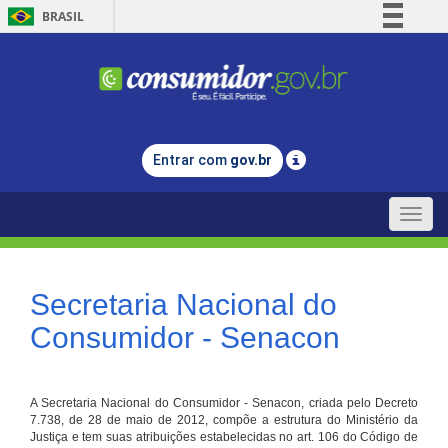
BRASIL
Simplifique!
Comunica BR
Participe
Acesso à informação
Entrar com
gov.br
Legislação
Canais
Toggle
naviga
Secretaria Nacional do
Consumidor - Senacon
A Secretaria Nacional do Consumidor - Senacon, criada pelo Decreto
7.738, de 28 de maio de 2012, compõe a estrutura do Ministério da
Justiça e tem suas atribuições estabelecidas no art. 106 do Código de