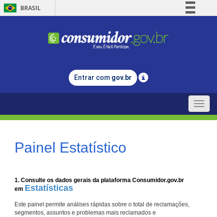
BRASIL
Simplifique!
Comunica BR
Participe
Acesso à informação
Entrar com
gov.br
Legislação
Canais
Toggle
naviga
Painel Estatístico
1. Consulte os dados gerais da plataforma Consumidor.gov.br
Estatísticas
em
Este painel permite análises rápidas sobre o total de reclamações,
segmentos, assuntos e problemas mais reclamados e