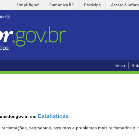
Simplifique!
Comunica BR
Participe
Acesso à infor
odapé
4
Início
Sob
Estatísticas
sumidor.gov.br em
 de reclamações, segmentos, assuntos e problemas mais reclamados e i