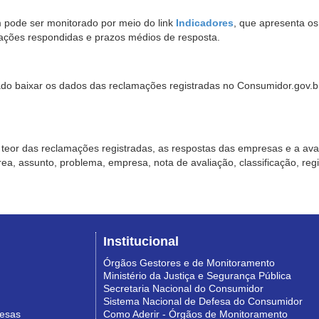
pode ser monitorado por meio do link
Indicadores
, que apresenta o
ações respondidas e prazos médios de resposta.
sado baixar os dados das reclamações registradas no Consumidor.gov.br,
o teor das reclamações registradas, as respostas das empresas e a aval
o área, assunto, problema, empresa, nota de avaliação, classificação, re
Institucional
Órgãos Gestores e de Monitoramento
Ministério da Justiça e Segurança Pública
Secretaria Nacional do Consumidor
Sistema Nacional de Defesa do Consumidor
resas
Como Aderir - Órgãos de Monitoramento