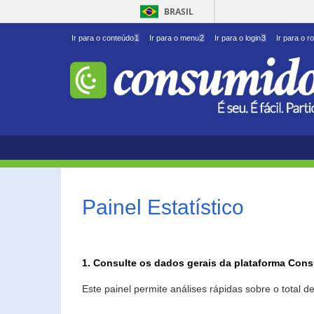
BRASIL
Ir para o conteúdo
1
Ir para o menu
2
Ir para o login
3
Ir para o r
Painel Estatístico
1. Consulte os dados gerais da plataforma Con
Este painel permite análises rápidas sobre o total