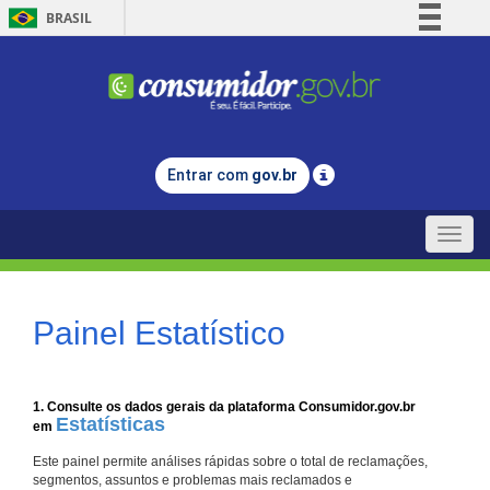
BRASIL
Simplifique!
Comunica BR
Participe
Acesso à informação
Entrar com
gov.br
Legislação
Canais
Toggle
naviga
Painel Estatístico
1. Consulte os dados gerais da plataforma Consumidor.gov.br
Estatísticas
em
Este painel permite análises rápidas sobre o total de reclamações,
segmentos, assuntos e problemas mais reclamados e