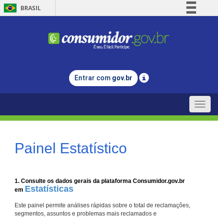
BRASIL
Simplifique!
Comunica BR
Participe
Acesso à informação
Entrar com
gov.br
Legislação
Canais
Toggle
naviga
Painel Estatístico
1. Consulte os dados gerais da plataforma Consumidor.gov.br
Estatísticas
em
Este painel permite análises rápidas sobre o total de reclamações,
segmentos, assuntos e problemas mais reclamados e