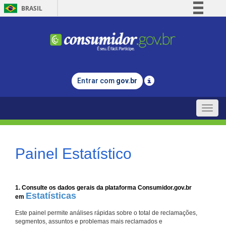
BRASIL
Simplifique!
Comunica BR
Participe
Acesso à informação
Entrar com
gov.br
Legislação
Canais
Toggle
naviga
Painel Estatístico
1. Consulte os dados gerais da plataforma Consumidor.gov.br
Estatísticas
em
Este painel permite análises rápidas sobre o total de reclamações,
segmentos, assuntos e problemas mais reclamados e