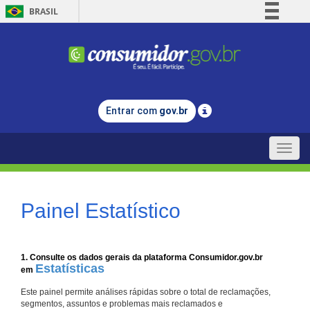
BRASIL
Simplifique!
Comunica BR
Participe
Acesso à informação
Entrar com
gov.br
Legislação
Canais
Toggle
naviga
Painel Estatístico
1. Consulte os dados gerais da plataforma Consumidor.gov.br
Estatísticas
em
Este painel permite análises rápidas sobre o total de reclamações,
segmentos, assuntos e problemas mais reclamados e