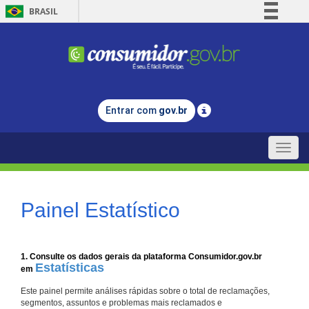
BRASIL
Simplifique!
Comunica BR
Participe
Acesso à informação
Entrar com
gov.br
Legislação
Canais
Toggle
naviga
Painel Estatístico
1. Consulte os dados gerais da plataforma Consumidor.gov.br
Estatísticas
em
Este painel permite análises rápidas sobre o total de reclamações,
segmentos, assuntos e problemas mais reclamados e