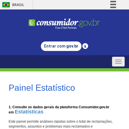
BRASIL
Simplifique!
Comunica BR
Participe
Acesso à informação
Entrar com
gov.br
Legislação
Canais
Toggle
naviga
Painel Estatístico
1. Consulte os dados gerais da plataforma Consumidor.gov.br
Estatísticas
em
Este painel permite análises rápidas sobre o total de reclamações,
segmentos, assuntos e problemas mais reclamados e