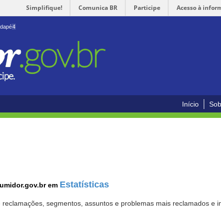
Simplifique!
Comunica BR
Participe
Acesso à infor
odapé
4
Início
Sob
Estatísticas
sumidor.gov.br em
 de reclamações, segmentos, assuntos e problemas mais reclamados e i