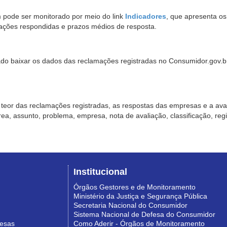
pode ser monitorado por meio do link
Indicadores
, que apresenta o
ações respondidas e prazos médios de resposta.
sado baixar os dados das reclamações registradas no Consumidor.gov.br,
o teor das reclamações registradas, as respostas das empresas e a aval
o área, assunto, problema, empresa, nota de avaliação, classificação, re
Institucional
Órgãos Gestores e de Monitoramento
Ministério da Justiça e Segurança Pública
Secretaria Nacional do Consumidor
Sistema Nacional de Defesa do Consumidor
resas
Como Aderir - Órgãos de Monitoramento