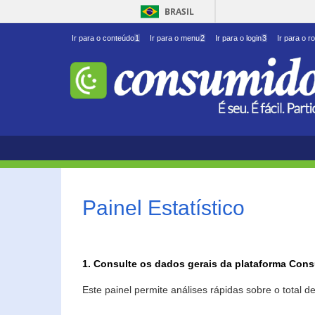
BRASIL
Ir para o conteúdo
1
Ir para o menu
2
Ir para o login
3
Ir para o r
Painel Estatístico
1. Consulte os dados gerais da plataforma Con
Este painel permite análises rápidas sobre o total