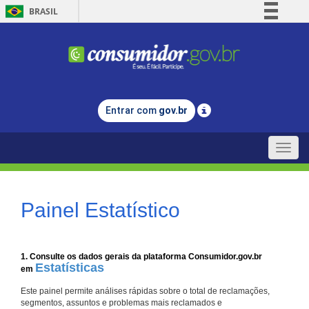
BRASIL
Simplifique!
Comunica BR
Participe
Acesso à informação
Entrar com
gov.br
Legislação
Canais
Toggle
naviga
Painel Estatístico
1. Consulte os dados gerais da plataforma Consumidor.gov.br
Estatísticas
em
Este painel permite análises rápidas sobre o total de reclamações,
segmentos, assuntos e problemas mais reclamados e