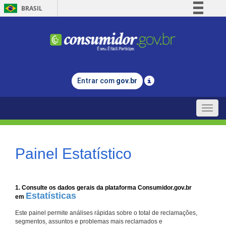
BRASIL
Simplifique!
Comunica BR
Participe
Acesso à informação
Entrar com
gov.br
Legislação
Canais
Toggle
naviga
Painel Estatístico
1. Consulte os dados gerais da plataforma Consumidor.gov.br
Estatísticas
em
Este painel permite análises rápidas sobre o total de reclamações,
segmentos, assuntos e problemas mais reclamados e