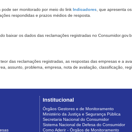
pode ser monitorado por meio do link
Indicadores
, que apresenta o
ações respondidas e prazos médios de resposta.
sado baixar os dados das reclamações registradas no Consumidor.gov.br,
o teor das reclamações registradas, as respostas das empresas e a aval
o área, assunto, problema, empresa, nota de avaliação, classificação, re
Institucional
Órgãos Gestores e de Monitoramento
Ministério da Justiça e Segurança Pública
Secretaria Nacional do Consumidor
Sistema Nacional de Defesa do Consumidor
resas
Como Aderir - Órgãos de Monitoramento