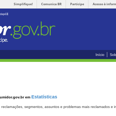
Simplifique!
Comunica BR
Participe
Acesso à infor
odapé
4
Início
Sob
Estatísticas
sumidor.gov.br em
 de reclamações, segmentos, assuntos e problemas mais reclamados e i