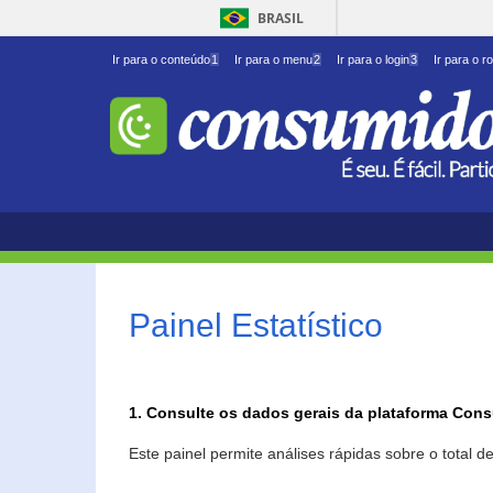
BRASIL
Ir para o conteúdo
1
Ir para o menu
2
Ir para o login
3
Ir para o r
Painel Estatístico
1. Consulte os dados gerais da plataforma Con
Este painel permite análises rápidas sobre o total