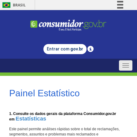
BRASIL
Simplifique!
Comunica BR
Participe
Acesso à informação
Entrar com
gov.br
Legislação
Canais
Toggle
naviga
Painel Estatístico
1. Consulte os dados gerais da plataforma Consumidor.gov.br
Estatísticas
em
Este painel permite análises rápidas sobre o total de reclamações,
segmentos, assuntos e problemas mais reclamados e