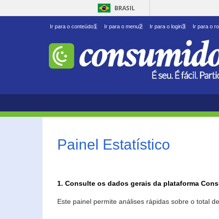
BRASIL
Ir para o conteúdo
1
Ir para o menu
2
Ir para o login
3
Ir para o r
Painel Estatístico
1. Consulte os dados gerais da plataforma Con
Este painel permite análises rápidas sobre o total