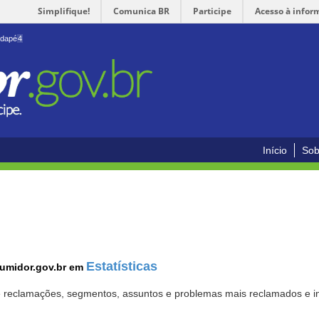
Simplifique!
Comunica BR
Participe
Acesso à infor
odapé
4
Início
Sob
Estatísticas
sumidor.gov.br em
 de reclamações, segmentos, assuntos e problemas mais reclamados e i