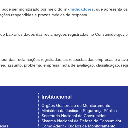
pode ser monitorado por meio do link
Indicadores
, que apresenta o
ações respondidas e prazos médios de resposta.
sado baixar os dados das reclamações registradas no Consumidor.gov.br,
o teor das reclamações registradas, as respostas das empresas e a aval
o área, assunto, problema, empresa, nota de avaliação, classificação, re
Institucional
Órgãos Gestores e de Monitoramento
Ministério da Justiça e Segurança Pública
Secretaria Nacional do Consumidor
Sistema Nacional de Defesa do Consumidor
resas
Como Aderir - Órgãos de Monitoramento