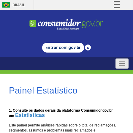
BRASIL
Simplifique!
Comunica BR
Participe
Acesso à informação
Entrar com
gov.br
Legislação
Canais
Toggle
naviga
Painel Estatístico
1. Consulte os dados gerais da plataforma Consumidor.gov.br
Estatísticas
em
Este painel permite análises rápidas sobre o total de reclamações,
segmentos, assuntos e problemas mais reclamados e