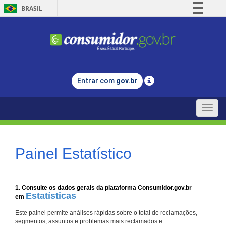
BRASIL
Simplifique!
Comunica BR
Participe
Acesso à informação
Entrar com
gov.br
Legislação
Canais
Toggle
naviga
Painel Estatístico
1. Consulte os dados gerais da plataforma Consumidor.gov.br
Estatísticas
em
Este painel permite análises rápidas sobre o total de reclamações,
segmentos, assuntos e problemas mais reclamados e