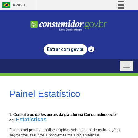
BRASIL
Simplifique!
Comunica BR
Participe
Acesso à informação
Entrar com
gov.br
Legislação
Canais
Toggle
naviga
Painel Estatístico
1. Consulte os dados gerais da plataforma Consumidor.gov.br
Estatísticas
em
Este painel permite análises rápidas sobre o total de reclamações,
segmentos, assuntos e problemas mais reclamados e