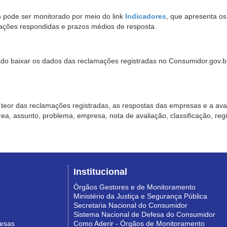
pode ser monitorado por meio do link
Indicadores
, que apresenta o
ações respondidas e prazos médios de resposta.
sado baixar os dados das reclamações registradas no Consumidor.gov.br,
o teor das reclamações registradas, as respostas das empresas e a aval
o área, assunto, problema, empresa, nota de avaliação, classificação, re
Institucional
Órgãos Gestores e de Monitoramento
Ministério da Justiça e Segurança Pública
Secretaria Nacional do Consumidor
Sistema Nacional de Defesa do Consumidor
resas
Como Aderir - Órgãos de Monitoramento