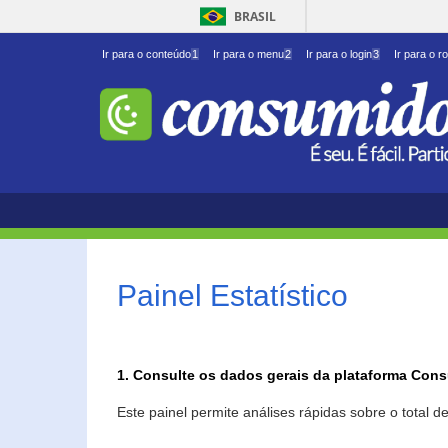
BRASIL
Ir para o conteúdo
1
Ir para o menu
2
Ir para o login
3
Ir para o r
Painel Estatístico
1. Consulte os dados gerais da plataforma Con
Este painel permite análises rápidas sobre o total