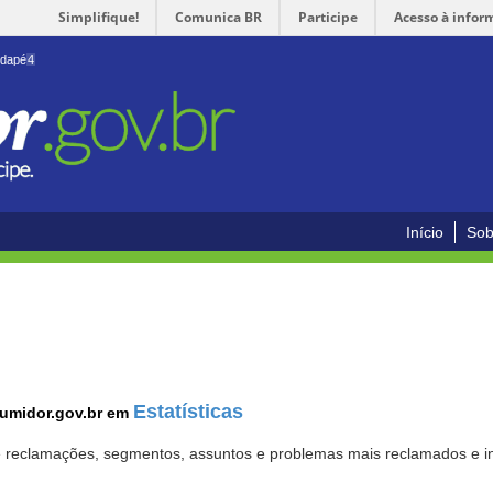
Simplifique!
Comunica BR
Participe
Acesso à infor
odapé
4
Início
Sob
Estatísticas
sumidor.gov.br em
 de reclamações, segmentos, assuntos e problemas mais reclamados e i