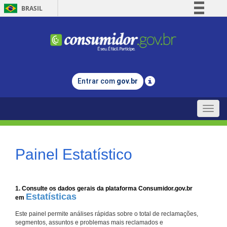
BRASIL
Simplifique!
Comunica BR
Participe
Acesso à informação
Entrar com
gov.br
Legislação
Canais
Toggle
naviga
Painel Estatístico
1. Consulte os dados gerais da plataforma Consumidor.gov.br
Estatísticas
em
Este painel permite análises rápidas sobre o total de reclamações,
segmentos, assuntos e problemas mais reclamados e