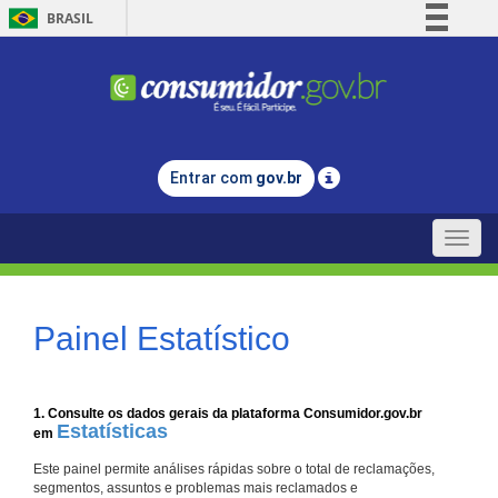
BRASIL
Simplifique!
Comunica BR
Participe
Acesso à informação
Entrar com
gov.br
Legislação
Canais
Toggle
naviga
Painel Estatístico
1. Consulte os dados gerais da plataforma Consumidor.gov.br
Estatísticas
em
Este painel permite análises rápidas sobre o total de reclamações,
segmentos, assuntos e problemas mais reclamados e