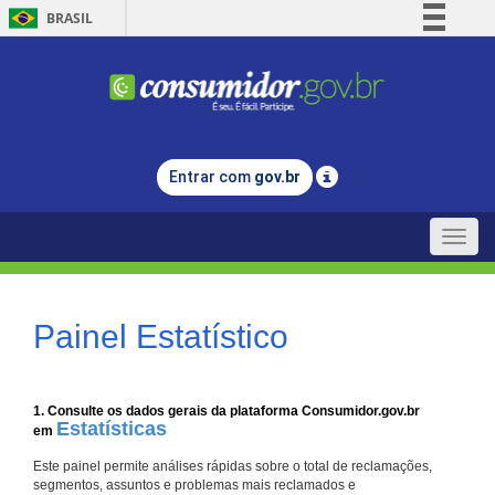
BRASIL
Simplifique!
Comunica BR
Participe
Acesso à informação
Entrar com
gov.br
Legislação
Canais
Toggle
naviga
Painel Estatístico
1. Consulte os dados gerais da plataforma Consumidor.gov.br
Estatísticas
em
Este painel permite análises rápidas sobre o total de reclamações,
segmentos, assuntos e problemas mais reclamados e