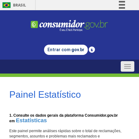
BRASIL
Simplifique!
Comunica BR
Participe
Acesso à informação
Entrar com
gov.br
Legislação
Canais
Toggle
naviga
Painel Estatístico
1. Consulte os dados gerais da plataforma Consumidor.gov.br
Estatísticas
em
Este painel permite análises rápidas sobre o total de reclamações,
segmentos, assuntos e problemas mais reclamados e