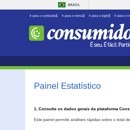
BRASIL
Ir para o conteúdo
1
Ir para o menu
2
Ir para o login
3
Ir para o r
Painel Estatístico
1. Consulte os dados gerais da plataforma Con
Este painel permite análises rápidas sobre o total