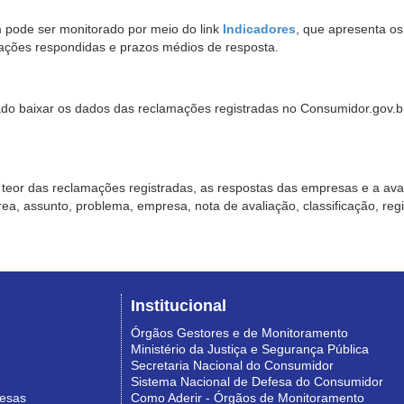
pode ser monitorado por meio do link
Indicadores
, que apresenta o
ações respondidas e prazos médios de resposta.
sado baixar os dados das reclamações registradas no Consumidor.gov.br,
o teor das reclamações registradas, as respostas das empresas e a aval
o área, assunto, problema, empresa, nota de avaliação, classificação, re
Institucional
Órgãos Gestores e de Monitoramento
Ministério da Justiça e Segurança Pública
Secretaria Nacional do Consumidor
Sistema Nacional de Defesa do Consumidor
resas
Como Aderir - Órgãos de Monitoramento