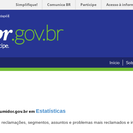
Simplifique!
Comunica BR
Participe
Acesso à infor
odapé
4
Início
Sob
Estatísticas
sumidor.gov.br em
 de reclamações, segmentos, assuntos e problemas mais reclamados e i