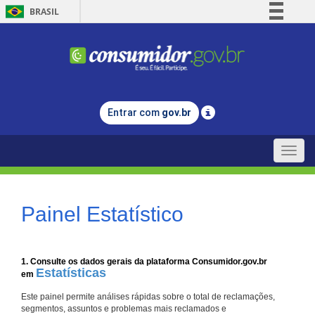
BRASIL
Simplifique!
Comunica BR
Participe
Acesso à informação
Entrar com
gov.br
Legislação
Canais
Toggle
naviga
Painel Estatístico
1. Consulte os dados gerais da plataforma Consumidor.gov.br
Estatísticas
em
Este painel permite análises rápidas sobre o total de reclamações,
segmentos, assuntos e problemas mais reclamados e