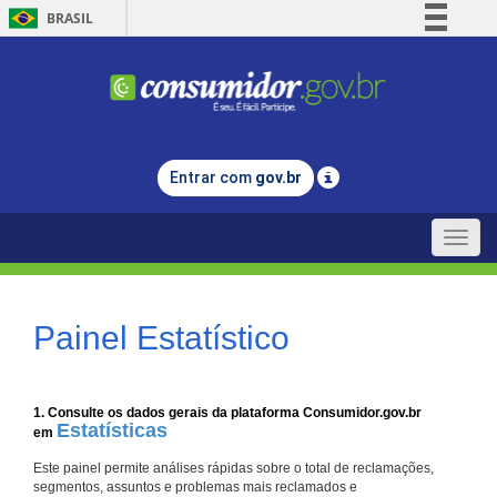
BRASIL
Simplifique!
Comunica BR
Participe
Acesso à informação
Entrar com
gov.br
Legislação
Canais
Toggle
naviga
Painel Estatístico
1. Consulte os dados gerais da plataforma Consumidor.gov.br
Estatísticas
em
Este painel permite análises rápidas sobre o total de reclamações,
segmentos, assuntos e problemas mais reclamados e