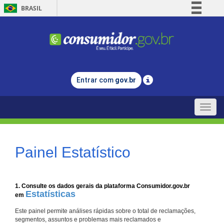
BRASIL
Simplifique!
Comunica BR
Participe
Acesso à informação
Entrar com
gov.br
Legislação
Canais
Toggle
naviga
Painel Estatístico
1. Consulte os dados gerais da plataforma Consumidor.gov.br
Estatísticas
em
Este painel permite análises rápidas sobre o total de reclamações,
segmentos, assuntos e problemas mais reclamados e