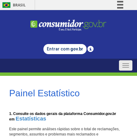
BRASIL
Simplifique!
Comunica BR
Participe
Acesso à informação
Entrar com
gov.br
Legislação
Canais
Toggle
naviga
Painel Estatístico
1. Consulte os dados gerais da plataforma Consumidor.gov.br
Estatísticas
em
Este painel permite análises rápidas sobre o total de reclamações,
segmentos, assuntos e problemas mais reclamados e