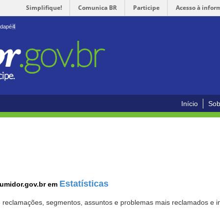
Simplifique!
Comunica BR
Participe
Acesso à infor
odapé
4
Início
Sob
Estatísticas
sumidor.gov.br em
 de reclamações, segmentos, assuntos e problemas mais reclamados e i