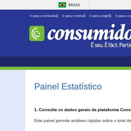
BRASIL
Ir para o conteúdo
1
Ir para o menu
2
Ir para o login
3
Ir para o r
Painel Estatístico
1. Consulte os dados gerais da plataforma Con
Este painel permite análises rápidas sobre o total