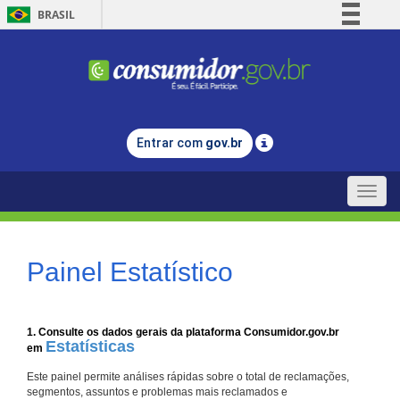
BRASIL
Simplifique!
Comunica BR
Participe
Acesso à informação
Entrar com
gov.br
Legislação
Canais
Toggle
naviga
Painel Estatístico
1. Consulte os dados gerais da plataforma Consumidor.gov.br
Estatísticas
em
Este painel permite análises rápidas sobre o total de reclamações,
segmentos, assuntos e problemas mais reclamados e