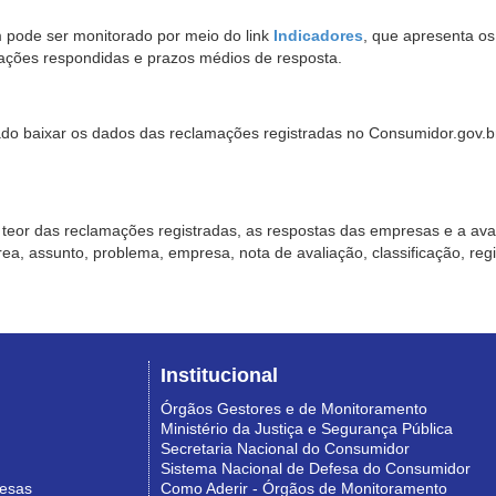
pode ser monitorado por meio do link
Indicadores
, que apresenta o
ações respondidas e prazos médios de resposta.
sado baixar os dados das reclamações registradas no Consumidor.gov.br,
o teor das reclamações registradas, as respostas das empresas e a aval
o área, assunto, problema, empresa, nota de avaliação, classificação, re
Institucional
Órgãos Gestores e de Monitoramento
Ministério da Justiça e Segurança Pública
Secretaria Nacional do Consumidor
Sistema Nacional de Defesa do Consumidor
resas
Como Aderir - Órgãos de Monitoramento