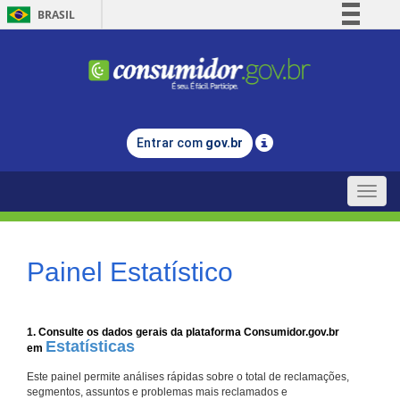
BRASIL
Simplifique!
Comunica BR
Participe
Acesso à informação
Entrar com
gov.br
Legislação
Canais
Toggle
naviga
Painel Estatístico
1. Consulte os dados gerais da plataforma Consumidor.gov.br
Estatísticas
em
Este painel permite análises rápidas sobre o total de reclamações,
segmentos, assuntos e problemas mais reclamados e