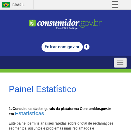
BRASIL
Simplifique!
Comunica BR
Participe
Acesso à informação
Entrar com
gov.br
Legislação
Canais
Toggle
naviga
Painel Estatístico
1. Consulte os dados gerais da plataforma Consumidor.gov.br
Estatísticas
em
Este painel permite análises rápidas sobre o total de reclamações,
segmentos, assuntos e problemas mais reclamados e