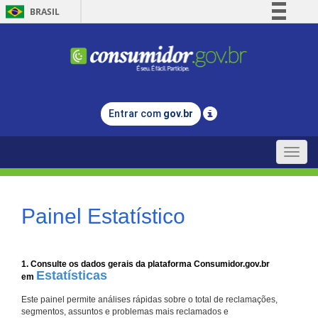
BRASIL
Simplifique!
Comunica BR
Participe
Acesso à informação
Entrar com
gov.br
Legislação
Canais
Toggle
naviga
Painel Estatístico
1. Consulte os dados gerais da plataforma Consumidor.gov.br
Estatísticas
em
Este painel permite análises rápidas sobre o total de reclamações,
segmentos, assuntos e problemas mais reclamados e