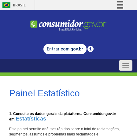
BRASIL
Simplifique!
Comunica BR
Participe
Acesso à informação
Entrar com
gov.br
Legislação
Canais
Toggle
naviga
Painel Estatístico
1. Consulte os dados gerais da plataforma Consumidor.gov.br
Estatísticas
em
Este painel permite análises rápidas sobre o total de reclamações,
segmentos, assuntos e problemas mais reclamados e