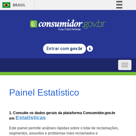
BRASIL
Simplifique!
Comunica BR
Participe
Acesso à informação
Entrar com
gov.br
Legislação
Canais
Toggle
naviga
Painel Estatístico
1. Consulte os dados gerais da plataforma Consumidor.gov.br
Estatísticas
em
Este painel permite análises rápidas sobre o total de reclamações,
segmentos, assuntos e problemas mais reclamados e