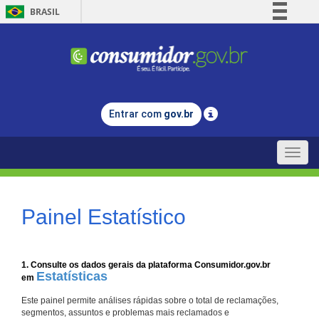
BRASIL
Simplifique!
Comunica BR
Participe
Acesso à informação
Entrar com
gov.br
Legislação
Canais
Toggle
naviga
Painel Estatístico
1. Consulte os dados gerais da plataforma Consumidor.gov.br
Estatísticas
em
Este painel permite análises rápidas sobre o total de reclamações,
segmentos, assuntos e problemas mais reclamados e